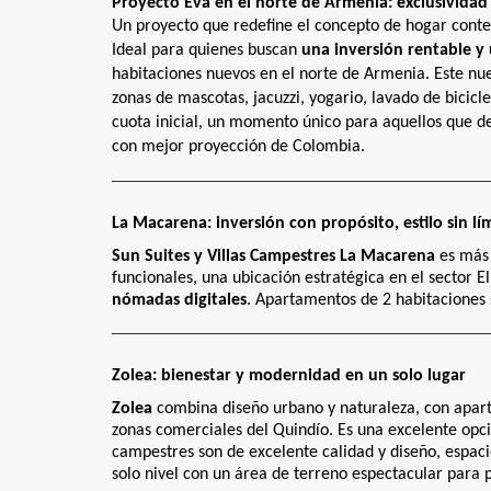
Proyecto Eva en el norte de Armenia: exclusividad
Un proyecto que redefine el concepto de hogar con
Ideal para quienes buscan
una inversión rentable y u
habitaciones nuevos en el norte de Armenia. Este nue
zonas de mascotas, jacuzzi, yogario, lavado de bicic
cuota inicial, un momento único para aquellos que d
con mejor proyección de Colombia.
La Macarena: inversión con propósito, estilo sin l
Sun Suites y Villas Campestres La Macarena
es más 
funcionales, una ubicación estratégica en el sector
nómadas digitales
. Apartamentos de 2 habitaciones 
Zolea: bienestar y modernidad en un solo lugar
Zolea
combina diseño urbano y naturaleza, con aparta
zonas comerciales del Quindío. Es una excelente opc
campestres son de excelente calidad y diseño, espac
solo nivel con un área de terreno espectacular para p