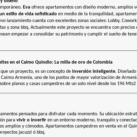
 y diseño
temporáneo.
Eva
ofrece apartamentos con diseño moderno, amplios ven
n estilo de vida sofisticado
en medio de la tranquilidad, apartamen
vo lanzamiento cuenta con excelentes zonas sociales: Lobby, Coworkin
letas y zona bbq. Actualmente este proyecto se encuentra con precios
esean empezar a consolidar su patrimonio y cumplir el sueño de tener
ímites en el Caimo Quindio: La milla de oro de Colombia
que un proyecto, es un concepto de
inversión inteligente
. Diseñado
 El Caimo Armenia, uno de los puntos de mayor valorización de Armen
sobre planos y casas campestres de un solo nivel desde los 196 Mts2 
mentos pensados para disfrutar cada momento. Su ubicación estratégi
ión para
vivir o invertir
en un entorno moderno, tranquilo y conectad
ios amplios y cómodos. Apartamentos campestres en venta en el Quin
royectos jacuzzi ó bbq.