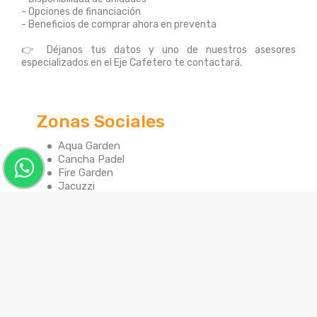
- Opciones de financiación
- Beneficios de comprar ahora en preventa
👉 Déjanos tus datos y uno de nuestros asesores
especializados en el Eje Cafetero te contactará.
Zonas Sociales
Aqua Garden
Cancha Padel
Fire Garden
Jacuzzi
Ludoteca
Meeting Room
Parque infantil
Piscina para Adultos
Piscina para Niños
Portería / Recepción
salon social
Turco
Yogario