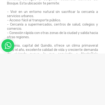
Bosque. Esta ubicación te permite:
- Vivir en un entorno natural sin sacrificar la cercanía a
servicios urbanos.
- Acceso fácil al transporte público.
- Cercanía a supermercados, centros de salud, colegios y
comercio.
- Conexión rápida con otras zonas de la ciudad y salida hacia
otras regiones.
Armenia, capital del Quindío, ofrece un clima primaveral
todo el año, excelente calidad de vida y creciente demanda
de vivienda nueva, lo que convierte a MonteCielo
Apartamentos sobre planos y en construcción en una
alternativa sólida tanto para vivir como para invertir.
📈 ¿Por qué elegir MonteCielo como inversión o vivienda?
MonteCielo representa una oportunidad única porque
combina:
✔ Vivienda accesible dentro de un conjunto cerrado
✔ Servicios y zonas sociales que enriquecen tu estilo de
vida
✔ Ubicación en Armenia, con creciente valorización
inmobiliaria
✔ Potencial de alta demanda por parte de familias jóvenes