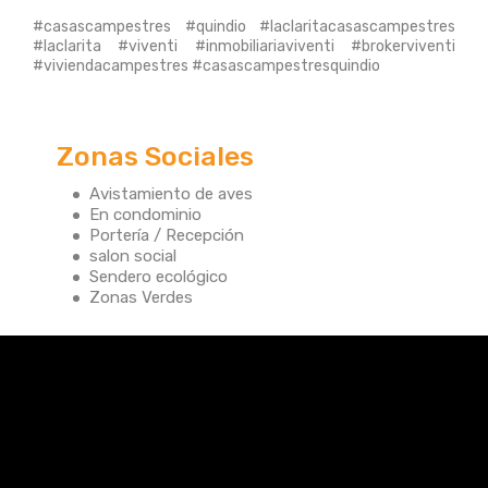
#casascampestres #quindio #laclaritacasascampestres
#laclarita #viventi #inmobiliariaviventi #brokerviventi
#viviendacampestres #casascampestresquindio
Zonas Sociales
Avistamiento de aves
En condominio
Portería / Recepción
salon social
Sendero ecológico
Zonas Verdes