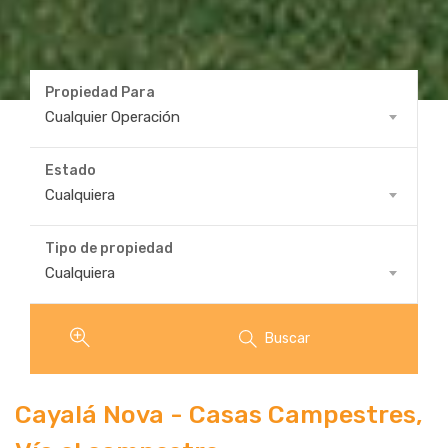
Propiedad Para
Propiedad
Cualquier Operación
Para
Estado
Estado
Cualquiera
Tipo de propiedad
Tipo
Cualquiera
de
propiedad
Buscar
Cayalá Nova - Casas Campestres,