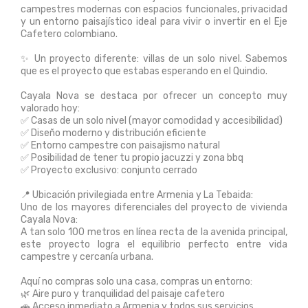
campestres modernas con espacios funcionales, privacidad
y un entorno paisajístico ideal para vivir o invertir en el Eje
Cafetero colombiano.
✨ Un proyecto diferente: villas de un solo nivel. Sabemos
que es el proyecto que estabas esperando en el Quindio.
Cayala Nova se destaca por ofrecer un concepto muy
valorado hoy:
✅ Casas de un solo nivel (mayor comodidad y accesibilidad)
✅ Diseño moderno y distribución eficiente
✅ Entorno campestre con paisajismo natural
✅ Posibilidad de tener tu propio jacuzzi y zona bbq
✅ Proyecto exclusivo: conjunto cerrado
📍 Ubicación privilegiada entre Armenia y La Tebaida:
Uno de los mayores diferenciales del proyecto de vivienda
Cayala Nova:
A tan solo 100 metros en línea recta de la avenida principal,
este proyecto logra el equilibrio perfecto entre vida
campestre y cercanía urbana.
Aquí no compras solo una casa, compras un entorno:
🌿 Aire puro y tranquilidad del paisaje cafetero
🚗 Acceso inmediato a Armenia y todos sus servicios