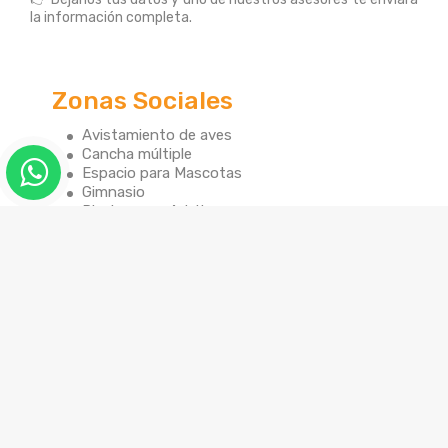
la información completa.
Zonas Sociales
Avistamiento de aves
Cancha múltiple
Espacio para Mascotas
Gimnasio
Piscina para Adultos
Piscina para Niños
Salón de Juegos
salon social
Sauna
Sendero ecológico
Turco
Zona BBQ
Zona Infantil
Zona Picnic