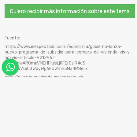
Quiero recibir más información sobre este tema
Fuente:
https://www.elespectador.com/economia/gobierno-lanza-
nuevo-programa-de-subsidio-para-compra-de-vivienda-vis-y-
no-vis-articulo-921296?
fbclid=IwAR0maVMEHFluIsLjKFEr0sIR4dS-
ZNqQf5Vseb3WpyWg6F0Wmh5Ma4MBeLk
http://www.minvivienda.gov.co/sala-de-
prensa/noticias/2020/mayo/gobierno-nacional-lanza-
ambiciosa-estrategia-con-200-mil-subsidios-para-la-compra-
de-vivienda