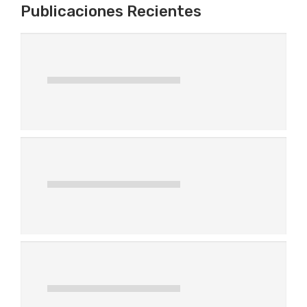
Publicaciones Recientes
¿Buscas inmobiliarias en
Armenia, Quindío para
vender o arrendar tu
inmueble?
Los 5 mejores proyectos
del norte de Armenia
para invertir en el 2026
Todo empieza con un
apartaestudio