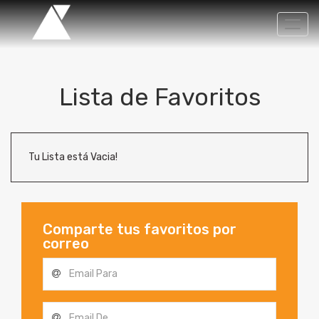
Activ
nave
Lista de Favoritos
Tu Lista está Vacia!
Comparte tus favoritos por
correo