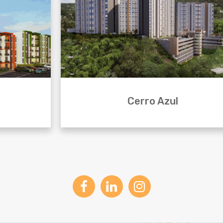
Cerro Azul
rado, ubicado en
CerroAzul apartamentos es un nuevo proyecto en
cipal, continuo a
en el norte de Armenia localizado en un punt
solo 15 minutos
estratégico, donde se conjuga la naturaleza, lo ur
el verde de las montañas de nuestra cordillera ce