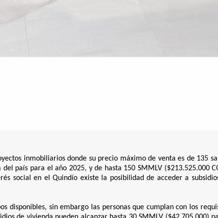
oyectos inmobiliarios donde su
precio máximo de venta es de 135 sa
 del país para el año 2025, y de hasta 150 SMMLV ($213.525.000 C
és social en el Quindío existe la posibilidad de acceder a subsidios
s disponibles, sin embargo las personas que cumplan con los requis
ubsidios de vivienda pueden alcanzar hasta 30 SMMLV ($42.705.000)