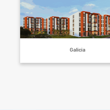
Galicia
Vivienda de interés social en el Quindio en conjunto cer
el municipio de Circasia, a pocas cuadras de la plaza prin
la vía que conduce al municipio de Montenegro y a tan 
del norte de Armenia.