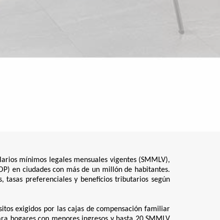
larios mínimos legales mensuales vigentes (SMMLV),
OP) en ciudades con más de un millón de habitantes.
, tasas preferenciales y beneficios tributarios según
itos exigidos por las cajas de compensación familiar
 para hogares con menores ingresos y hasta 20 SMMLV