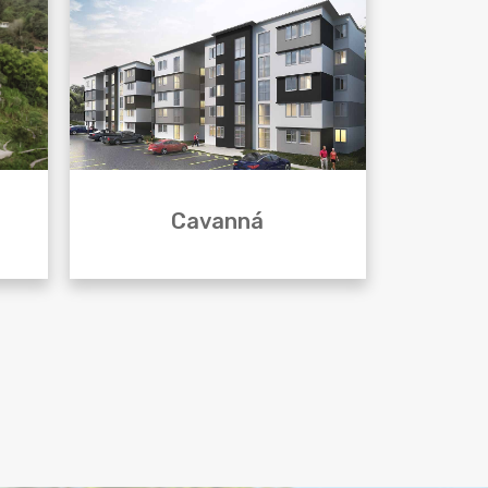
Cavanná
 venta
Nuevo proyecto Cavanná apartamentos
o
en Armenia, ubicado cerca de la vía
bano y
Puerto Espejo en el barrio Villa Alejandra.
ntral.