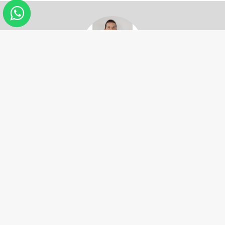
Asesor:
Alejandro Echeverri
3185211985
Si desea recibir asesoría personalizada,
por favor, diligencie el formulario de
contacto.
CONTÁCTENOS