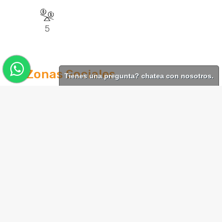
5
Zonas Sociales
Tienes una pregunta? chatea con nosotros.
Ascensor
En condominio
En zona residencial
Gimnasio
Jacuzzi
Juegos infantiles
Piscina
Portería / Recepción
salon comunal
Sendero ecológico
Terraza
Turco
Vigilancia 24/7
Vista a la Cordillera