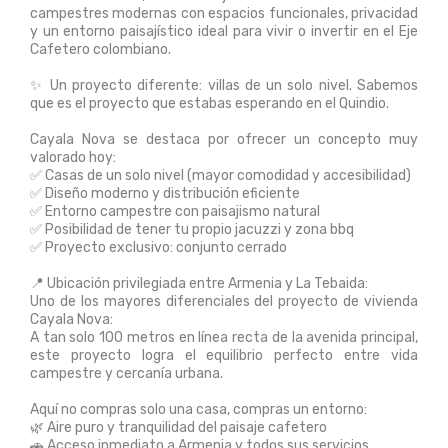
campestres modernas con espacios funcionales, privacidad
y un entorno paisajístico ideal para vivir o invertir en el Eje
Cafetero colombiano.
✨ Un proyecto diferente: villas de un solo nivel. Sabemos
que es el proyecto que estabas esperando en el Quindio.
Cayala Nova se destaca por ofrecer un concepto muy
valorado hoy:
✅ Casas de un solo nivel (mayor comodidad y accesibilidad)
✅ Diseño moderno y distribución eficiente
✅ Entorno campestre con paisajismo natural
✅ Posibilidad de tener tu propio jacuzzi y zona bbq
✅ Proyecto exclusivo: conjunto cerrado
📍 Ubicación privilegiada entre Armenia y La Tebaida:
Uno de los mayores diferenciales del proyecto de vivienda
Cayala Nova:
A tan solo 100 metros en línea recta de la avenida principal,
este proyecto logra el equilibrio perfecto entre vida
campestre y cercanía urbana.
Aquí no compras solo una casa, compras un entorno:
🌿 Aire puro y tranquilidad del paisaje cafetero
🚗 Acceso inmediato a Armenia y todos sus servicios