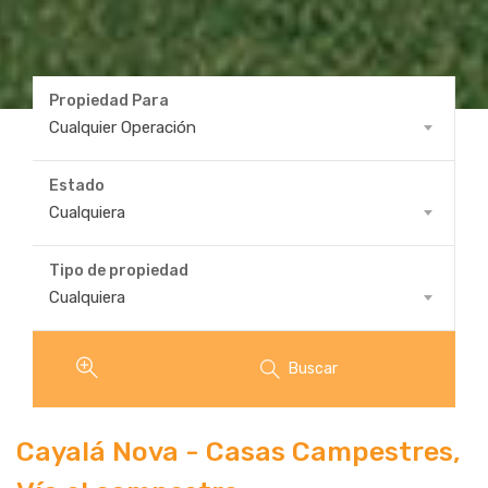
Propiedad Para
Propiedad
Cualquier Operación
Para
Estado
Estado
Cualquiera
Tipo de propiedad
Tipo
Cualquiera
de
propiedad
Buscar
Cayalá Nova - Casas Campestres,