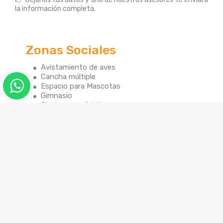
la información completa.
Zonas Sociales
Avistamiento de aves
Cancha múltiple
Espacio para Mascotas
Gimnasio
Piscina para Adultos
Piscina para Niños
Salón de Juegos
salon social
Sauna
Sendero ecológico
Turco
Zona BBQ
Zona Infantil
Zona Picnic