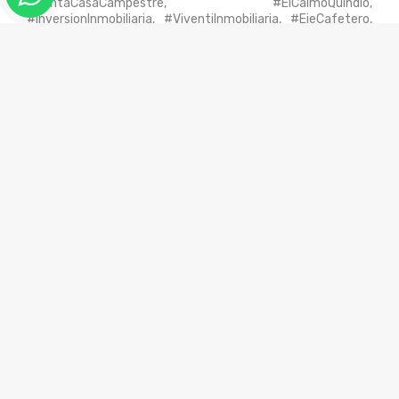
#VentaCasaCampestre, #ElCaimoQuindio,
#InversionInmobiliaria, #ViventiInmobiliaria, #EjeCafetero,
#CasaDeLujoArmenia.
3
4
250.0
4
2181.0
5
Zonas Sociales
Cómodas vias de acceso
En conjunto cerrado
En zona residencial
Iluminación y Ventilación Natural
Jacuzzi
Portería / Recepción
Terraza