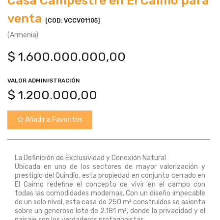
Casa Campestre en El Caimo para
venta
[COD: VCCV01105]
(Armenia)
$
1.600.000.000,00
VALOR ADMINISTRACIÓN
$
1.200.000,00
Añadir a Favoritos
La Definición de Exclusividad y Conexión Natural
Ubicada en uno de los sectores de mayor valorización y
prestigio del Quindío, esta propiedad en conjunto cerrado en
El Caimo redefine el concepto de vivir en el campo con
todas las comodidades modernas. Con un diseño impecable
de un solo nivel, esta casa de 250 m² construidos se asienta
sobre un generoso lote de 2.181 m², donde la privacidad y el
paisaje son los verdaderos protagonistas.