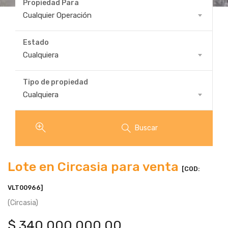
Propiedad Para
Propiedad
Cualquier Operación
Para
Estado
Estado
Cualquiera
Tipo de propiedad
Tipo
Cualquiera
de
propiedad
Buscar
Lote en Circasia para venta
[COD:
VLT00966]
(Circasia)
$
340.000.000,00