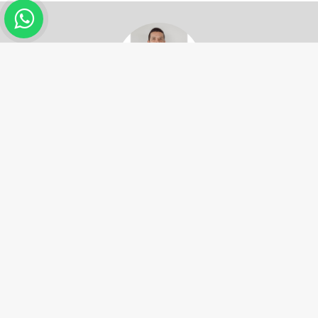
Asesor:
Alejandro Echeverri
3185211985
Si desea recibir asesoría personalizada,
por favor, diligencie el formulario de
contacto.
CONTÁCTENOS