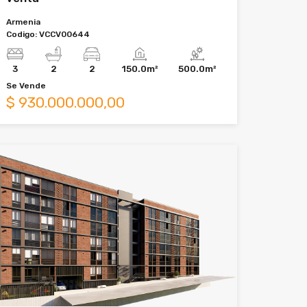
Armenia
Codigo:
VCCV00644
3
2
2
150.0m²
500.0m²
Se
Vende
$
930.000.000,00