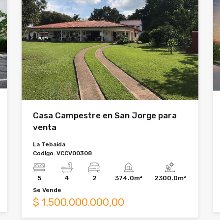
Casa Campestre en San Jorge para
venta
La Tebaida
Codigo:
VCCV00308
5
4
2
374.0m²
2300.0m²
Se
Vende
$
1.500.000.000,00