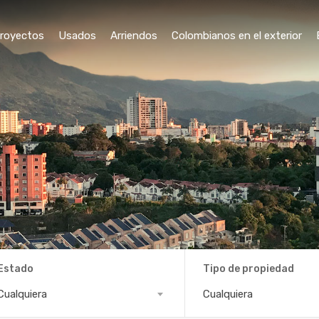
royectos
Usados
Arriendos
Colombianos en el exterior
Estado
Tipo de propiedad
ado
Tipo
Cualquiera
Cualquiera
de
propiedad