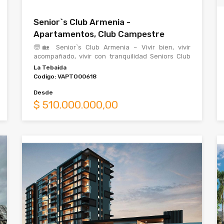
Senior`s Club Armenia -
Apartamentos, Club Campestre
🧓🏡 Senior`s Club Armenia – Vivir bien, vivir
acompañado, vivir con tranquilidad Seniors Club
Armenia es un proyecto residencial diseñado es
La Tebaida
Codigo:
VAPTO00618
Desde
$
510.000.000,00