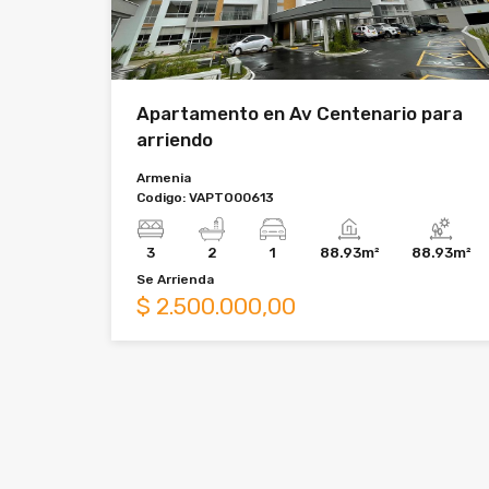
Apartamento en Av Centenario para
arriendo
Armenia
Codigo:
VAPTO00613
3
2
1
88.93m²
88.93m²
Se
Arrienda
$
2.500.000,00