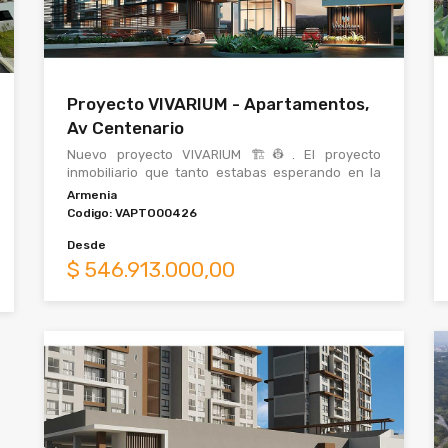
Proyecto VIVARIUM - Apartamentos,
Av Centenario
Nuevo proyecto VIVARIUM 🏗👷. El proyecto
inmobiliario que tanto estabas esperando en la
ciudad de Armenia Quindio. Si buscas una
Armenia
ubicación e
Codigo:
VAPTO00426
Desde
$
546.913.000,00