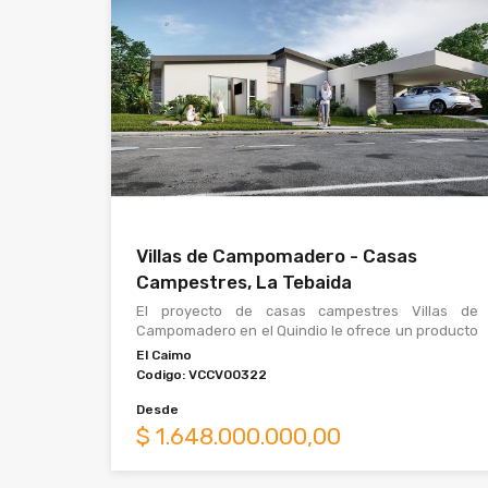
Villas de Campomadero - Casas
Campestres, La Tebaida
El proyecto de casas campestres Villas de
Campomadero en el Quindio le ofrece un producto
exclusivo donde tendrá lo que siempre soño. Dis
El Caimo
Codigo:
VCCV00322
Desde
$
1.648.000.000,00