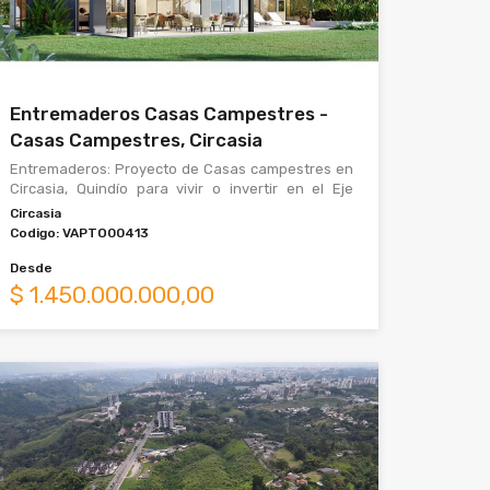
Entremaderos Casas Campestres -
Casas Campestres, Circasia
Entremaderos: Proyecto de Casas campestres en
Circasia, Quindío para vivir o invertir en el Eje
Cafetero Entremaderos es uno de los proyect
Circasia
Codigo:
VAPTO00413
Desde
$
1.450.000.000,00