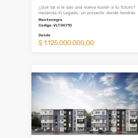
¿Qué tal si le das una nueva ilusión a tu futuro?
Hacienda El Legado, un proyecto donde tendrás
nuevos caminos, oportunidades y sueños por
Montenegro
Codigo:
VLT00710
Desde
$
1.125.000.000,00