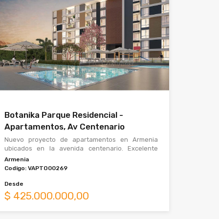
Botanika Parque Residencial -
Apartamentos, Av Centenario
Nuevo proyecto de apartamentos en Armenia
ubicados en la avenida centenario. Excelente
ubicación para vivir cerca de todo, privilegiado
Armenia
adem
Codigo:
VAPTO00269
Desde
$
425.000.000,00