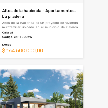
Altos de la hacienda - Apartamentos,
La pradera
Altos de la hacienda es un proyecto de vivienda
multifamiliar ubicado en el municipio de Calarca
Quindio, una ciudad con un costo de vida fa
Calarcá
Codigo:
VAPTO00617
Desde
$
164.500.000,00