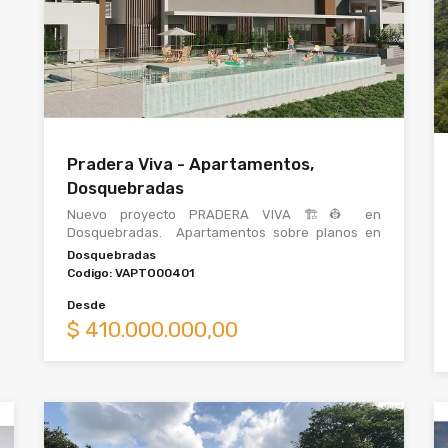
Pradera Viva - Apartamentos,
Dosquebradas
Nuevo proyecto PRADERA VIVA 🏗👷 en
Dosquebradas. Apartamentos sobre planos en
conjunto cerrado con excelentes vías de acceso,
Dosquebradas
un ambiente e
Codigo:
VAPTO00401
Desde
$
410.000.000,00