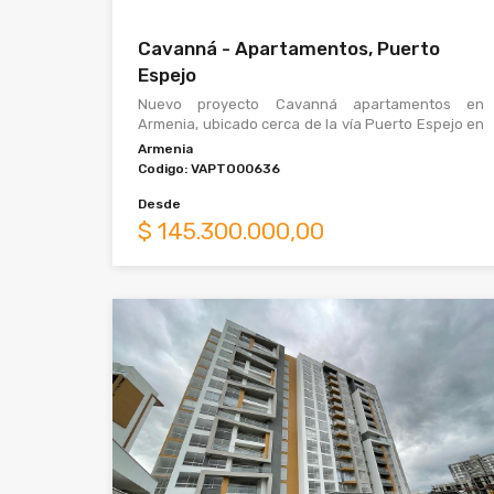
Cavanná - Apartamentos, Puerto
Espejo
Nuevo proyecto Cavanná apartamentos en
Armenia, ubicado cerca de la vía Puerto Espejo en
el barrio Villa Alejandra. El proyecto cuenta con
Armenia
Codigo:
VAPTO00636
Desde
$
145.300.000,00