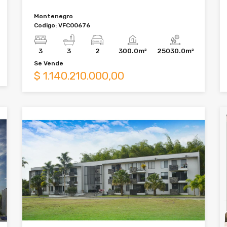
Montenegro
Codigo:
VFC00676
3
3
2
300.0m²
25030.0m²
Se
Vende
$
1.140.210.000,00