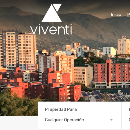
Inicio
P
Propiedad Para
Propiedad
Est
Cualquier Operación
Para