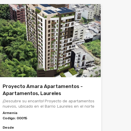
Proyecto Amara Apartamentos -
Apartamentos, Laureles
¡Descubre su encanto! Proyecto de apartamentos
nuevos, ubicado en el Barrio Laureles en el norte
de Armenia. Un ambiente ideal para la fam
Armenia
Codigo:
00015
Desde